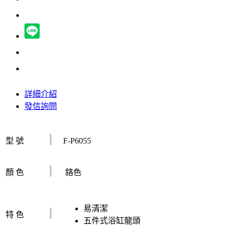
詳細介紹
發信詢問
I
型 號
F-P6055
I
顏 色
鉻色
I
易清潔
特 色
五件式浴缸龍頭