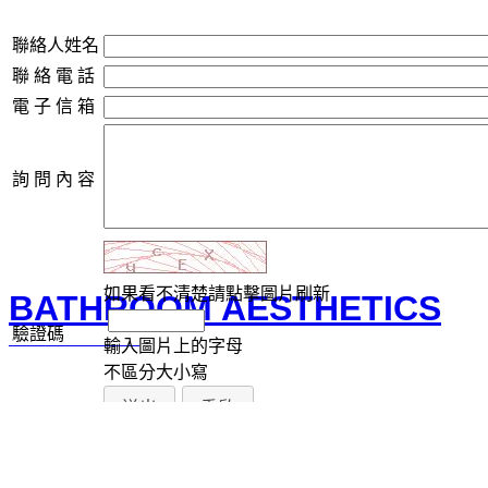
聯絡人姓名
聯 絡 電 話
電 子 信 箱
詢 問 內 容
如果看不清楚請點擊圖片刷新
BATHROOM AESTHETICS
驗證碼
輸入圖片上的字母
不區分大小寫