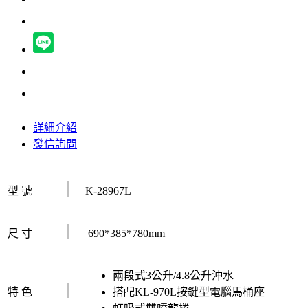
詳細介紹
發信詢問
I
型 號
K-28967L
I
尺 寸
690*385*780mm
兩段式3公升/4.8公升沖水
I
特 色
搭配KL-970L按鍵型電腦馬桶座