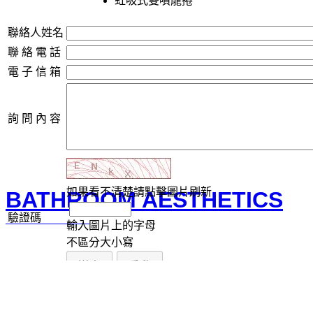
虹吸式雙噴龍捲
聯絡人姓名
聯 絡 電 話
電 子 信 箱
詢 問 內 容
如果看不清楚請點擊圖片刷新
BATHROOM AESTHETICS
驗證碼
輸入圖片上的字母
不區分大小寫